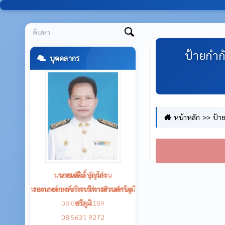
ป้ายกำก
บุคคลากร
หน้าหลัก
ป้า
นายเฉลิม บุญโก่ง
รองนายกองค์การบริหารส่วนตำบล
ศรีภูมิ
08 5631 9272