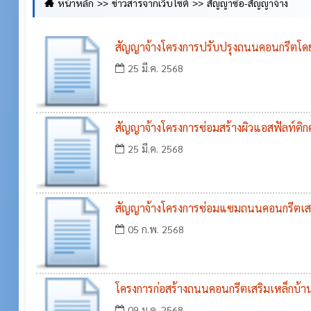
หน้าหลัก
ข่าวสารจากเว็บไซต์
สัญญาซื้อ-สัญญาจ้าง
สัญญาจ้างโครงการปรับปรุงถนนคอนกรีตโดยวิ
รหัสทางหลวงท้องถิ่น บร.ถ ๑๕๙ - ๐๐๕ สายบ้
25 มี.ค. 2568
บ้านติม หมู่ที่ ๗ ตำบลศรีภูมิ กว้าง ๕ เม
๐.๐๕ เมตร หรือมีพื้นที่ ไม่น้อยกว่า ๙,๗๐
สัญญาจ้างโครงการซ่อมสร้างผิวแอสฟัลท์ติกค
บริหาร ส่วน
Pavement In place Recycling) รหัสทางหล
25 มี.ค. 2568
๐๐๑ สายบ้านโคกสูง หมู่ที่ ๓ ตำบลศรีภูมิ 
กว้าง ๖ เมตร ยาว ๓๖๐ เมตร หนา ๐.๐๕ เมตร 
สัญญาจ้างโครงการซ่อมแซมถนนคอนกรีตเสริม
๒,๑๖๐ ตารางเ
๖ ถึงบ้านติม หมู่ที่ ๗ ตำบลศรีภูมิ อำเภอกระสั
05 ก.พ. 2568
โครงการก่อสร้างถนนคอนกรีตเสริมเหล็กบ้านต
ภูมิ ถึงโรงเรียนบ้านห้วยสำราญ ตำบลห้วยส
09 ม.ค. 2568