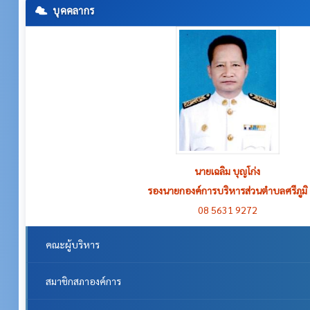
บุคคลากร
นายเฉลิม บุญโก่ง
รองนายกองค์การบริหารส่วนตำบลศรีภูมิ
08 5631 9272
คณะผู้บริหาร
สมาชิกสภาองค์การ