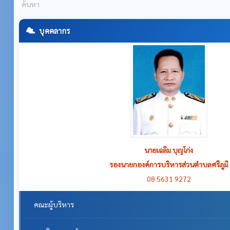
บุคคลากร
นายเฉลิม บุญโก่ง
รองนายกองค์การบริหารส่วนตำบลศรีภูมิ
08 5631 9272
คณะผู้บริหาร