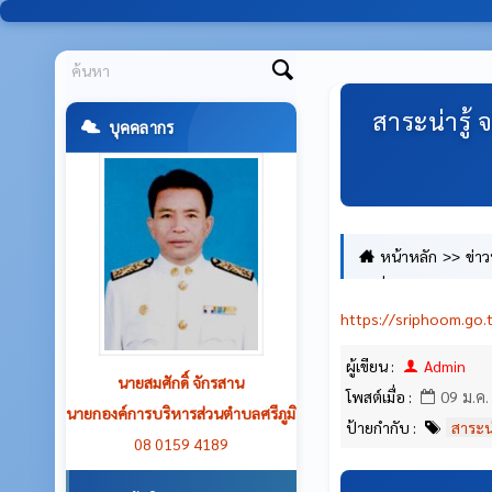
สาระน่ารู้
บุคคลากร
หน้าหลัก
ข่า
ให้ที่ดินรกร้างว่างเปล่
https://sriphoom.go.
ผู้เขียน :
Admin
นายเฉลิม บุญโก่ง
โพสต์เมื่อ :
09 ม.ค.
รองนายกองค์การบริหารส่วนตำบล
ป้ายกำกับ :
สาระน่
ศรีภูมิ
08 5631 9272