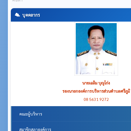
บุคคลากร
นายเฉลิม บุญโก่ง
รองนายกองค์การบริหารส่วนตำบลศรีภูมิ
08 5631 9272
คณะผู้บริหาร
สมาชิกสภาองค์การ