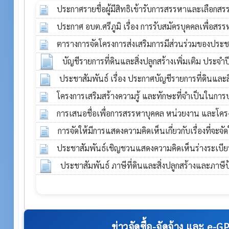
ประกาศรายชื่อผู้มีสิทธิเข้ารับการสรรหาและเลือกสร
ประจำปีงบประมาณ พ.ศ.2569
ประกาศ อบต.ศรีภูมิ เรื่อง การรับสมัครบุคคลเพื่อส
07 ก.ค. 2569
พนักงานจ้าง ประจำปีงบประมาณ พ.ศ. 2569
ตารางการจัดโครงการส่งเสริมการมีส่วนร่วมของประช
10 ม
ข้อเสนอแนะ เพื่อจัดทำแผนพัฒนาท้องถิ่น (พ.ศ. 257
บัญชีรายการที่ดินและสิ่งปลูกสร้างเพิ่มเติม ประจำ
บริหารส่วนตำบลศรีภูมิ อำเภอกระสัง จังหวัดบุรีรัมย์
ประชาสัมพันธ์ เรื่อง ประกาศบัญชีรายการที่ดินและสิ
2569
2569
โครงการเสริมสร้างความรู้ และทักษะที่จำเป็นในการ
04 ก.พ. 2569
ในสังกัดกระทรวงทรัพยากรธรรมชาติและสิ่งแวดล้อม 
การเสนอชื่อเพื่อการสรรหาบุคคล หน่วยงาน และโคร
สนใจ (ในรูปแบบออนไลน์) ปีงบประมาณ พ.ศ. ๒๕๖
เกียรติคุณเป็น “ค่าของแผ่นดิน” ประจำปี 2568
การจัดให้มีการแสดงความคิดเห็นเกี่ยวกับเรื่องที่จะจั
2
ประชามติ พ.ศ. 2569
ประชาสัมพันธ์เชิญชวนแสดงความคิดเห็นร่างระเบี
26 ม.ค. 2569
ด้วยหลักเกณฑ์และวิธีการเลือกตั้งผู้แทนฝ่ายนายจ้างแ
ประชาสัมพันธ์ ภาษีที่ดินและสิ่งปลูกสร้างและภาษี
ตนเป็นกรรมการในคณะกรรมการประกันสังคม พ.ศ. 
20 ม.ค. 2569
ข่าวจัดซื้อ-จัดจ้าง และ e-G