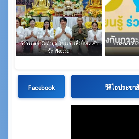
กิจกรรมเข้าวัดทำบุญ โครงการหิ้วปิ่นโตเข้า
ประชาสัมพัน
วัด ฟังธรรม
Facebook
วิดีโอประชาส