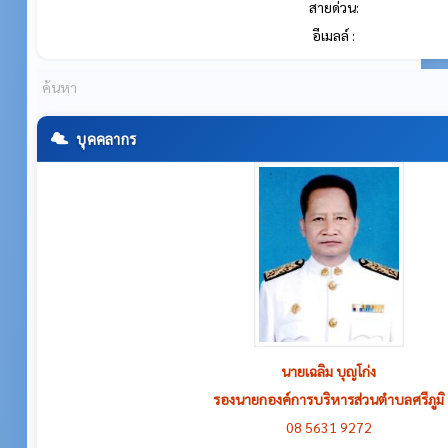
สายด่วน:
อีเมลล์ :
บุคคลากร
นายเฉลิม บุญโก่ง
รองนายกองค์การบริหารส่วนตำบลศรีภูมิ
08 5631 9272