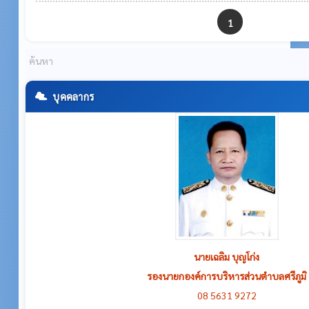
1
บุคคลากร
นายเฉลิม บุญโก่ง
รองนายกองค์การบริหารส่วนตำบลศรีภูมิ
08 5631 9272