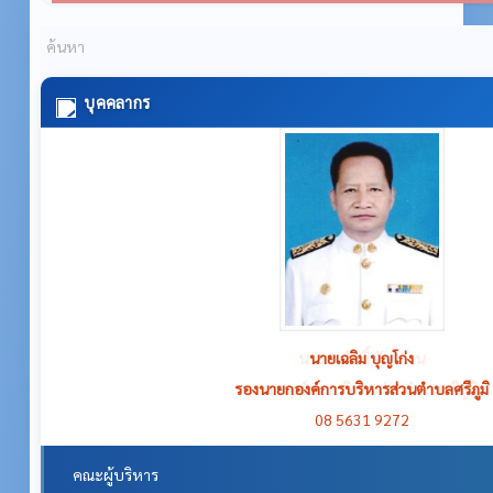
บุคคลากร
นายเฉลิม บุญโก่ง
รองนายกองค์การบริหารส่วนตำบลศรีภูมิ
08 5631 9272
คณะผู้บริหาร