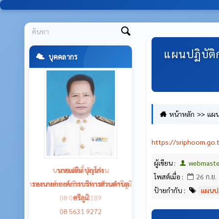
แผนปฏิบัติ
บุคคลากร
หน้าหลัก
แผน
https://sriphoom.go.
ผู้เขียน :
webmaste
นายเฉลิม บุญโก่ง
โพสต์เมื่อ :
26 ก.ย.
รองนายกองค์การบริหารส่วนตำบล
ป้ายกำกับ :
แผนปฏ
ศรีภูมิ
08 5631 9272