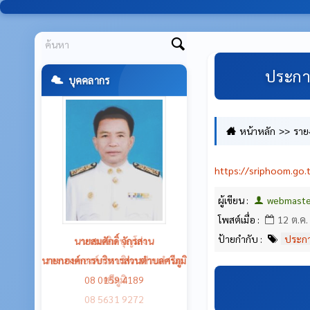
ประกา
บุคคลากร
หน้าหลัก
ราย
https://sriphoom.go.
ผู้เขียน :
webmaste
โพสต์เมื่อ :
12 ต.ค.
ป้ายกำกับ :
ประกา
นายเฉลิม บุญโก่ง
รองนายกองค์การบริหารส่วนตำบล
ศรีภูมิ
08 5631 9272