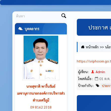
ประกาศ 
บุคคลากร
หน้าหลัก
นโย
https://sriphoom.go.
ผู้เขียน :
Admin
โพสต์เมื่อ :
01 ต.ค.
ป้ายกำกับ :
ประกา
นายสมศักดิ์ จักรสาน
นายกองค์การบริหารส่วนตำบลศรีภูมิ
08 0159 4189