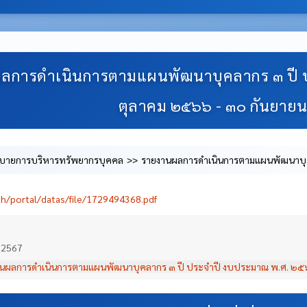
ลการดําเนินการตามแผนพัฒนาบุคลากร ๓ ปี 
ตุลาคม ๒๕๖๖ - ๓๐ กันยาย
บายการบริหารทรัพยากรบุคคล
รายงานผลการดําเนินการตามแผนพัฒนาบุค
th/portal/datas/file/1729494368.pdf
 2567
นผลการดําเนินการตามแผนพัฒนาบุคลากร ๓ ปี ประจําปี งบประมาณ พ.ศ. ๒