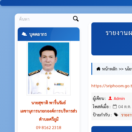
รายงานผ
บุคคลากร
หน้าหลัก
นโย
๓๐ กันยายน ๒๕๖๗)
https://sriphoom.go.
ผู้เขียน :
Admin
นายสมศักดิ์ จักรสาน
โพสต์เมื่อ :
04 ต.ค.
นายกองค์การบริหารส่วนตำบลศรีภูมิ
ป้ายกำกับ :
รายงา
08 0159 4189