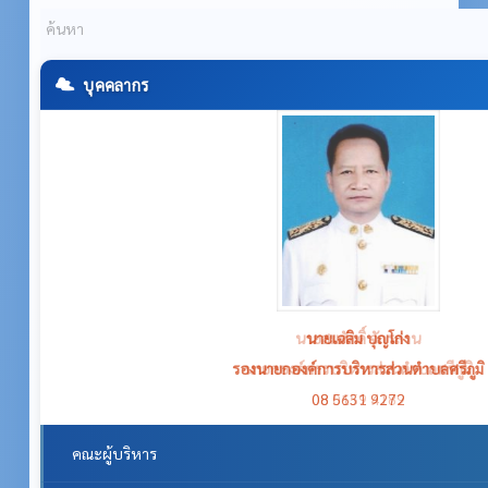
บุคคลากร
นายเฉลิม บุญโก่ง
รองนายกองค์การบริหารส่วนตำบลศรีภูมิ
08 5631 9272
คณะผู้บริหาร